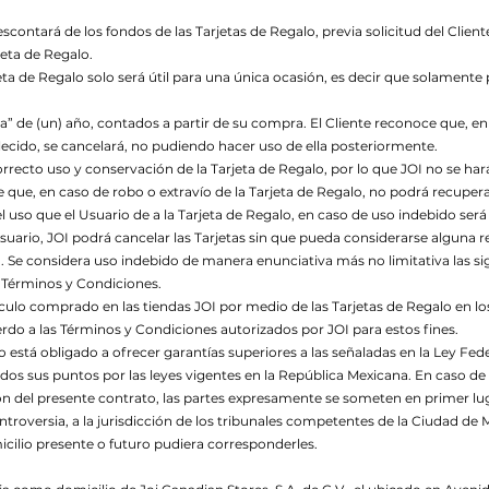
contará de los fondos de las Tarjetas de Regalo, previa solicitud del Client
jeta de Regalo.
eta de Regalo solo será útil para una única ocasión, es decir que solamente
a” de (un) año, contados a partir de su compra. El Cliente reconoce que, en
lecido, se cancelará, no pudiendo hacer uso de ella posteriormente.
orrecto uso y conservación de la Tarjeta de Regalo, por lo que JOI no se ha
ce que, en caso de robo o extravío de la Tarjeta de Regalo, no podrá recuper
 uso que el Usuario de a la Tarjeta de Regalo, en caso de uso indebido será
suario, JOI podrá cancelar las Tarjetas sin que pueda considerarse alguna r
. Se considera uso indebido de manera enunciativa más no limitativa las sig
s Términos y Condiciones.
culo comprado en las tiendas JOI por medio de las Tarjetas de Regalo en los 
rdo a las Términos y Condiciones autorizados por JOI para estos fines.
o está obligado a ofrecer garantías superiores a las señaladas en la Ley Fe
dos sus puntos por las leyes vigentes en la República Mexicana. En caso de 
n del presente contrato, las partes expresamente se someten en primer lug
ontroversia, a la jurisdicción de los tribunales competentes de la Ciudad d
icilio presente o futuro pudiera corresponderles.