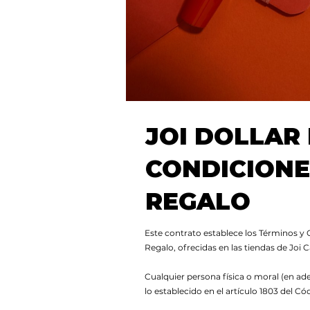
JOI DOLLAR
CONDICIONE
REGALO
Este contrato establece los Términos y C
Regalo, ofrecidas en las tiendas de Joi C
Cualquier persona física o moral (en ad
lo establecido en el artículo 1803 del C