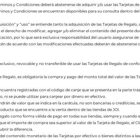
minos y Condiciones deberá abstenerse de adquirir y/o usar las Tarjetas de
nos y Condiciones se encuentran disponibles para su consulta dentro del S
isición” y “uso” se entiende tanto la adquisición de las Tarjetas de Regalo
 el derecho de modificar, agregar y/o eliminar el contenido del presente do
ción, por lo que será exclusiva responsabilidad del usuario asegurarse d
tén de acuerdo con las modificaciones efectuadas deberán de abstenerse de
xclusivo, revocable y no transferible de usar las Tarjetas de Regalo de con
e Regalo, es obligatoria la compra y pago del monto total del valor de las T
ncuentra registradas con el código de canje que se presenta en la parte tra
o, ni se puede utilizar para canjear por dinero en efectivo.
tendrán de valor que se indica en la carátula, no son bancarias o crediticias,
roducto que se encuentre a la venta dentro de las tiendas de JOI.
 Regalo como forma válida de pago en todas sus tiendas, siempre y cuando ex
ue el importe de compra sea superior al valor de la Tarjeta de Regalo, el Cli
rir la diferencia.
 del contenido monetario de las Tarjetas por efectivo o bienes distintos a l