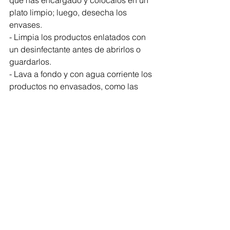
que has encargado y colócalos en un 
plato limpio; luego, desecha los 
envases.
- Limpia los productos enlatados con 
un desinfectante antes de abrirlos o 
guardarlos.
- Lava a fondo y con agua corriente los 
productos no envasados, como las 
frutas y las verduras.
- Lávate las manos inmediatamente 
después con jabón y agua, o utiliza un 
desinfectante para las manos a base 
de alcohol.
 · Consejos generales sobre higiene 
alimentaria
- Lavarse muy bien las manos con 
jabón y agua durante al menos 20 
segundos antes de preparar los 